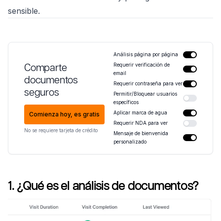
sensible.
Análisis página por página
Comparte
Requerir verificación de
email
documentos
Requerir contraseña para ver
seguros
Permitir/Bloquear usuarios
específicos
Aplicar marca de agua
Comienza hoy, es gratis
Requerir NDA para ver
No se requiere tarjeta de crédito
Mensaje de bienvenida
personalizado
1. ¿Qué es el análisis de documentos?