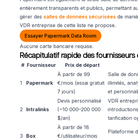
entièrement transparents et publics, permettant a
gérer des
salles de données sécurisées
de maniè
VDR entreprise de cette liste ne propose.
Essayer Papermark Data Room
Aucune carte bancaire requise.
Récapitulatif rapide des fournisseurs 
#
Fournisseur
Prix de départ
À partir de 99
Salle de don
1
Papermark
€/mois (essai gratuit
illimités, an
7 jours)
et personnal
Devis personnalisé
VDR entrepri
2
Intralinks
(~10 000–200 000
introduction
$/an)
tarification 
À partir de 18
Plateforme d
3
Box
€/utilisateur/mois