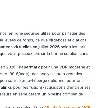
tiel en ligne sécurisé utilisé pour partager des
e levées de fonds, de due diligences et d'audits.
nnées virtuelles en juillet 2026
selon les tarifs,
n que vous puissiez choisir la bonne solution sans
s en 2026 :
Papermark
pour une VDR moderne et
arente (99 €/mois), des analyses au niveau des
 open source auto-hébergé optionnel pour une
ralinks
pour les fusions-acquisitions d'entreprises
reurs en série gérant un pipeline complet de
s sécurisée dotée d'une
API et d'un serveur MCP