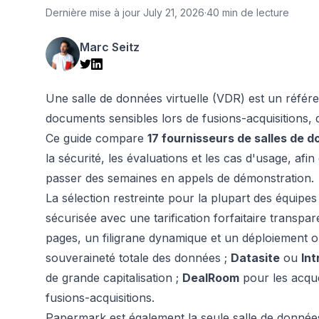
Dernière mise à jour
July 21, 2026
·
40 min de lecture
Marc Seitz
Une salle de données virtuelle (VDR) est un référen
documents sensibles lors de fusions-acquisitions, d
Ce guide compare
17 fournisseurs de salles de do
la sécurité, les évaluations et les cas d'usage, afi
passer des semaines en appels de démonstration.
La sélection restreinte pour la plupart des équipe
sécurisée avec une tarification forfaitaire transp
pages, un filigrane dynamique et un déploiement
souveraineté totale des données ;
Datasite
ou
Int
de grande capitalisation ;
DealRoom
pour les acqué
fusions-acquisitions.
Papermark est également la seule salle de donnée