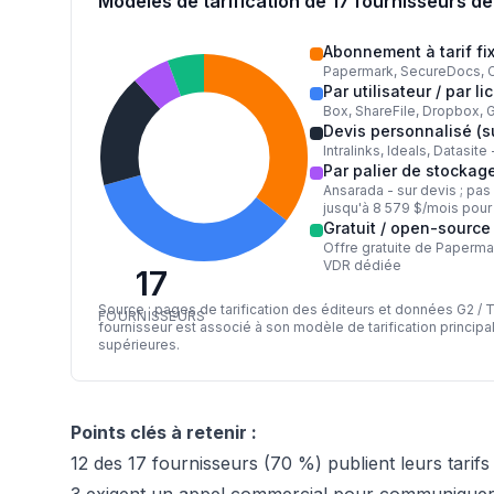
Modèles de tarification de 17 fournisseurs de 
Abonnement à tarif fi
Papermark, SecureDocs, C
Par utilisateur / par l
Box, ShareFile, Dropbox, 
Devis personnalisé (
Intralinks, Ideals, Datasi
Par palier de stockag
Ansarada - sur devis ; pas
jusqu'à 8 579 $/mois pour
Gratuit / open-source
Offre gratuite de Paperma
VDR dédiée
17
Source : pages de tarification des éditeurs et données G2 / 
FOURNISSEURS
fournisseur est associé à son modèle de tarification princip
supérieures.
Points clés à retenir :
12 des 17 fournisseurs (70 %) publient leurs tarif