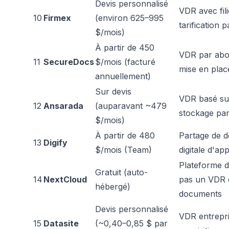
Devis personnalisé
VDR avec fil
10
Firmex
(environ 625–995
tarification
$/mois)
À partir de 450
VDR par abonn
11
SecureDocs
$/mois (facturé
mise en plac
annuellement)
Sur devis
VDR basé sur 
12
Ansarada
(auparavant ~479
stockage par
$/mois)
À partir de 480
Partage de d
13
Digify
$/mois (Team)
digitale d'app
Plateforme d
Gratuit (auto-
14
NextCloud
pas un VDR d
hébergé)
documents
Devis personnalisé
VDR entrepri
15
Datasite
(~0,40–0,85 $ par