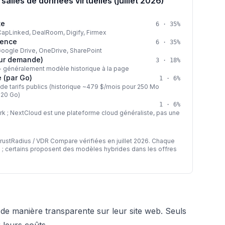
salles de données virtuelles (juillet 2026)
xe
6
·
35
%
apLinked, DealRoom, Digify, Firmex
icence
6
·
35
%
Google Drive, OneDrive, SharePoint
sur demande)
3
·
18
%
te - généralement modèle historique à la page
e (par Go)
1
·
6
%
 de tarifs publics (historique ~479 $/mois pour 250 Mo
 20 Go)
1
·
6
%
rk ; NextCloud est une plateforme cloud généraliste, pas une
TrustRadius / VDR Compare vérifiées en juillet 2026. Chaque
al ; certains proposent des modèles hybrides dans les offres
s de manière transparente sur leur site web. Seuls