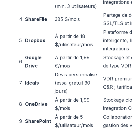
intégrations 
(min. 3 utilisateurs)
Partage de d
4
ShareFile
385 $/mois
SSL/TLS et i
Plateforme d
À partir de 18
5
Dropbox
intelligente,
$/utilisateur/mois
intégrations
Google
À partir de 1,99
Stockage et 
6
Drive
€/mois
de type VDR
Devis personnalisé
VDR premium 
7
Ideals
(essai gratuit 30
Q&R ; tarific
jours)
À partir de 1,99
Stockage clo
8
OneDrive
$/mois
intégration O
À partir de 5
Collaboratio
9
SharePoint
$/utilisateur/mois
gestion des v