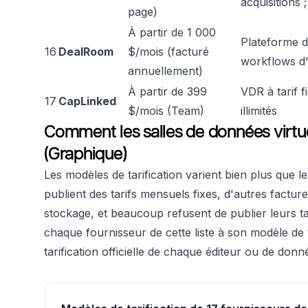
acquisitions 
page)
À partir de 1 000
Plateforme de
16
DealRoom
$/mois (facturé
workflows d'i
annuellement)
À partir de 399
VDR à tarif f
17
CapLinked
$/mois (Team)
illimités
Comment les salles de données virtuel
(Graphique)
Les modèles de tarification varient bien plus que 
publient des tarifs mensuels fixes, d'autres facture
stockage, et beaucoup refusent de publier leurs t
chaque fournisseur de cette liste à son modèle de t
tarification officielle de chaque éditeur ou de donn