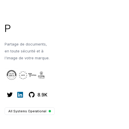
d'abord convertir votre PDF en lien
Pied de page
vos données Excel
web à l'aide de Papermark.
P
Partage de documents,
en toute sécurité et à
l'image de votre marque.
8.9K
All Systems Operational