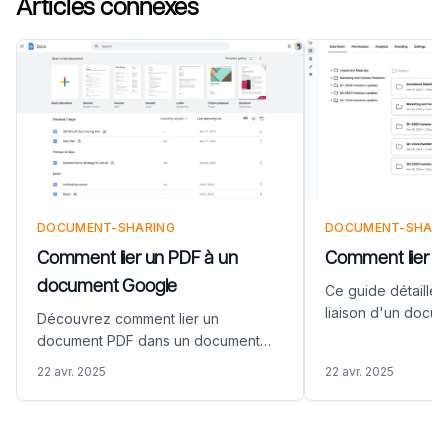
Articles connexes
DOCUMENT-SHARING
DOCUMENT-SHARI
Comment lier un PDF à un
Comment lier un
document Google
Ce guide détaille 
liaison d'un docu
Découvrez comment lier un
feuille de calcul E
document PDF dans un document
commençant par l
Google. Ce guide propose une
22 avr. 2025
22 avr. 2025
votre fichier PDF e
approche simple pour améliorer vos
de Papermark. Dé
documents avec des liens PDF
instructions étape
externes, y compris les étapes pour
intégrer facilemen