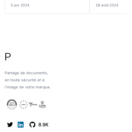
documents d'entreprise comme les
le RGPD et pourqu
5 avr. 2024
28 août 2024
propositions, les contrats et les
probablement beso
informations clients. Apprenez à
fournisseurs qui g
rester conforme.
documents, en part
plateformes avec d
Pied de page
d'analyse.
P
Partage de documents,
en toute sécurité et à
l'image de votre marque.
8.9K