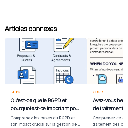
Articles connexes
GDPR
GDPR
Qu'est-ce que le RGPD et
Avez-vous beso
pourquoi est-ce important pour
de traitement 
vos documents d'entreprise ?
(DPA) pour vos o
Comprenez les bases du RGPD et
Comprenez ce qu'
partage de doc
son impact crucial sur la gestion des
traitement des do