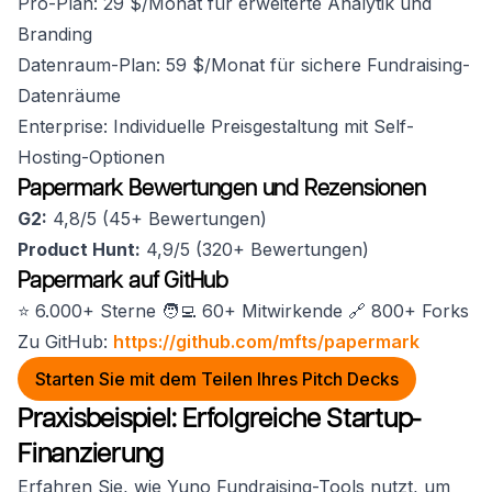
Pro-Plan: 29 $/Monat für erweiterte Analytik und
Branding
Datenraum-Plan: 59 $/Monat für sichere Fundraising-
Datenräume
Enterprise: Individuelle Preisgestaltung mit Self-
Hosting-Optionen
Papermark Bewertungen und Rezensionen
G2:
4,8/5 (45+ Bewertungen)
Product Hunt:
4,9/5 (320+ Bewertungen)
Papermark auf GitHub
⭐️ 6.000+ Sterne 🧑‍💻 60+ Mitwirkende 🔗 800+ Forks
Zu GitHub:
https://github.com/mfts/papermark
Starten Sie mit dem Teilen Ihres Pitch Decks
Praxisbeispiel: Erfolgreiche Startup-
Finanzierung
Erfahren Sie, wie Yuno Fundraising-Tools nutzt, um