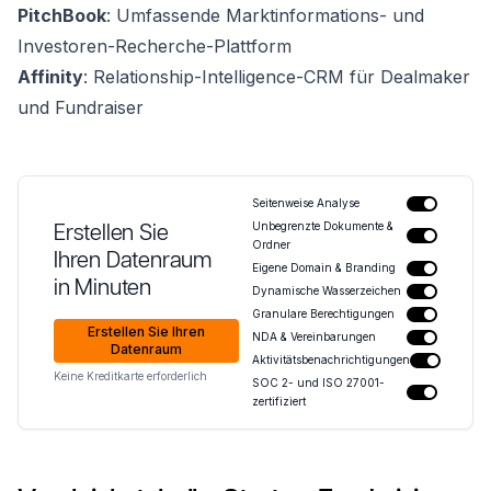
PitchBook
: Umfassende Marktinformations- und
Investoren-Recherche-Plattform
Affinity
: Relationship-Intelligence-CRM für Dealmaker
und Fundraiser
Seitenweise Analyse
Erstellen Sie
Unbegrenzte Dokumente &
Ordner
Ihren Datenraum
Eigene Domain & Branding
in Minuten
Dynamische Wasserzeichen
Granulare Berechtigungen
Erstellen Sie Ihren
NDA & Vereinbarungen
Datenraum
Aktivitätsbenachrichtigungen
Keine Kreditkarte erforderlich
SOC 2- und ISO 27001-
zertifiziert