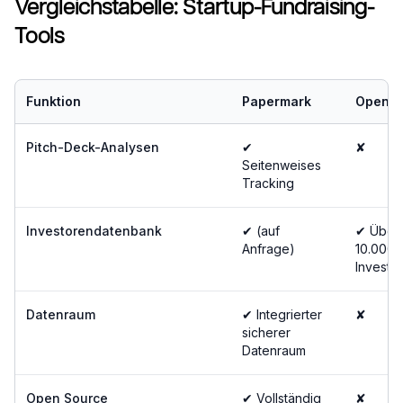
Vergleichstabelle: Startup-Fundraising-
Tools
Funktion
Papermark
OpenV
Pitch-Deck-Analysen
✔
✘
Seitenweises
Tracking
Investorendatenbank
✔ (auf
✔ Über
Anfrage)
10.000
Investo
Datenraum
✔ Integrierter
✘
sicherer
Datenraum
Open Source
✔ Vollständig
✘