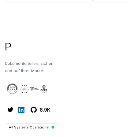
Umgang mit persönlichen Daten für
bewährte Praktike
Unternehmen und Einzelpersonen in
Verschlüsselungs
der heutigen datengesteuerten Welt
Papermark verbess
Fußzeile
entscheidend ist.
und Nachverfolgun
P
Dokumente teilen, sicher
und auf Ihrer Marke.
8.9K
All Systems Operational