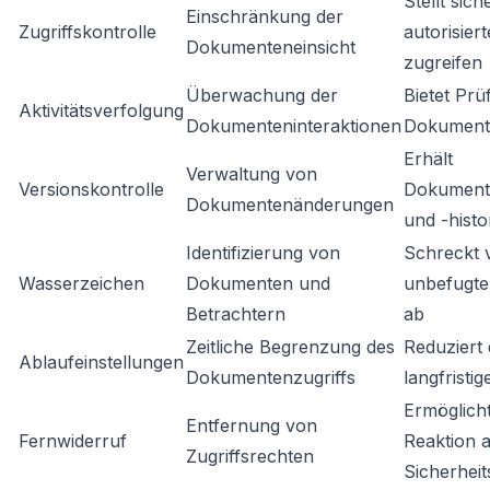
Stellt sich
Einschränkung der
Zugriffskontrolle
autorisier
Dokumenteneinsicht
zugreifen
Überwachung der
Bietet Prü
Aktivitätsverfolgung
Dokumenteninteraktionen
Dokument
Erhält
Verwaltung von
Versionskontrolle
Dokumente
Dokumentenänderungen
und -histo
Identifizierung von
Schreckt 
Wasserzeichen
Dokumenten und
unbefugte
Betrachtern
ab
Zeitliche Begrenzung des
Reduziert 
Ablaufeinstellungen
Dokumentenzugriffs
langfristig
Ermöglicht
Entfernung von
Fernwiderruf
Reaktion a
Zugriffsrechten
Sicherhei