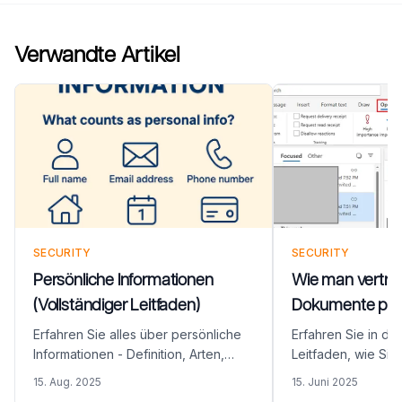
Verwandte Artikel
SECURITY
SECURITY
Persönliche Informationen
Wie man vertrau
(Vollständiger Leitfaden)
Dokumente per 
versendet (KO
Erfahren Sie alles über persönliche
Erfahren Sie in d
LEITFADEN)
Informationen - Definition, Arten,
Leitfaden, wie Sie 
Bedeutung und wie man sie schützt.
Dokumente sicher 
15. Aug. 2025
15. Juni 2025
Entdecken Sie, warum der richtige
versenden können