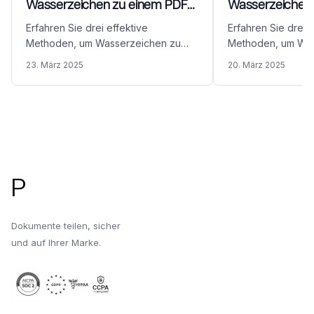
Wasserzeichen zu einem PDF
Wasserzeichen 
hinzu
Erfahren Sie drei effektive
Erfahren Sie drei e
Methoden, um Wasserzeichen zu
Methoden, um Was
Ihren PDF-Dokumenten
Ihren PowerPoint-
23. März 2025
20. März 2025
hinzuzufügen. Schützen Sie Ihre
hinzuzufügen. Sch
vertraulichen Dokumente und
vertraulichen Foli
geistiges Eigentum, wenn Sie diese
Eigentum, wenn Si
mit Kunden oder Stakeholdern teilen.
Investoren oder Ku
Fußzeile
P
Dokumente teilen, sicher
und auf Ihrer Marke.