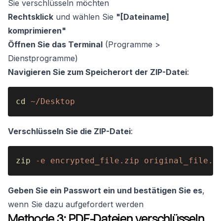
Sie verschlüsseln möchten
Rechtsklick
und wählen Sie
"[Dateiname]
komprimieren"
Öffnen Sie das Terminal
(Programme >
Dienstprogramme)
Navigieren Sie zum Speicherort der ZIP-Datei
:
cd 
~/Desktop
Verschlüsseln Sie die ZIP-Datei
:
zip 
-e encrypted_file.zip original_file.z
Geben Sie ein Passwort ein und bestätigen Sie es
,
wenn Sie dazu aufgefordert werden
Methode 3: PDF-Dateien verschlüsseln