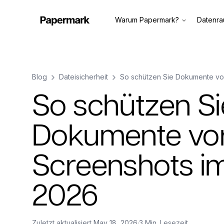
Warum Papermark?
Datenr
Blog
Dateisicherheit
So schützen Sie Dokumente vo
So schützen Si
Dokumente vo
Screenshots i
2026
Zuletzt aktualisiert
May 18, 2026
·
3 Min. Lesezeit