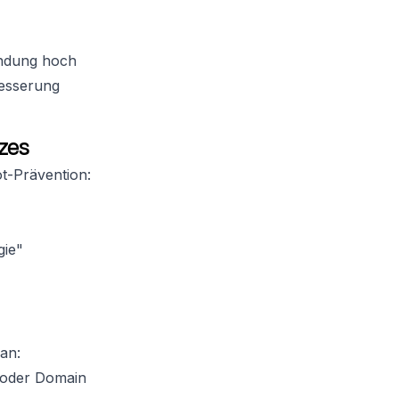
indung hoch
besserung
zes
t-Prävention:
gie"
an:
l oder Domain