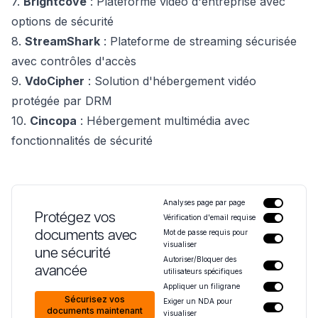
7.
Brightcove
: Plateforme vidéo d'entreprise avec
options de sécurité
8.
StreamShark
: Plateforme de streaming sécurisée
avec contrôles d'accès
9.
VdoCipher
: Solution d'hébergement vidéo
protégée par DRM
10.
Cincopa
: Hébergement multimédia avec
fonctionnalités de sécurité
Analyses page par page
Protégez vos
Vérification d'email requise
documents avec
Mot de passe requis pour
visualiser
une sécurité
Autoriser/Bloquer des
avancée
utilisateurs spécifiques
Appliquer un filigrane
Sécurisez vos
Exiger un NDA pour
documents maintenant
visualiser