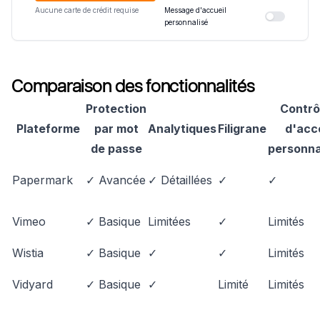
Aucune carte de crédit requise
Message d'accueil
personnalisé
Comparaison des fonctionnalités
Protection
Contrô
Plateforme
par mot
Analytiques
Filigrane
d'acc
de passe
personna
Papermark
✓ Avancée
✓ Détaillées
✓
✓
Vimeo
✓ Basique
Limitées
✓
Limités
Wistia
✓ Basique
✓
✓
Limités
Vidyard
✓ Basique
✓
Limité
Limités