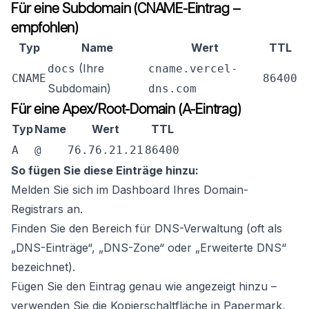
Für eine Subdomain (CNAME-Eintrag –
empfohlen)
Typ
Name
Wert
TTL
(Ihre
docs
cname.vercel-
CNAME
86400
Subdomain)
dns.com
Für eine Apex/Root-Domain (A-Eintrag)
Typ
Name
Wert
TTL
A
@
76.76.21.21
86400
So fügen Sie diese Einträge hinzu:
Melden Sie sich im Dashboard Ihres Domain-
Registrars an.
Finden Sie den Bereich für DNS-Verwaltung (oft als
„DNS-Einträge“, „DNS-Zone“ oder „Erweiterte DNS“
bezeichnet).
Fügen Sie den Eintrag genau wie angezeigt hinzu –
verwenden Sie die Kopierschaltfläche in Papermark,