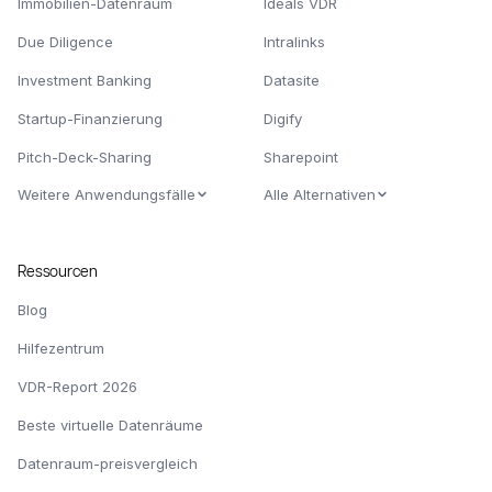
Immobilien-Datenraum
Ideals VDR
Due Diligence
Intralinks
Investment Banking
Datasite
Startup-Finanzierung
Digify
Pitch-Deck-Sharing
Sharepoint
Weitere Anwendungsfälle
Alle Alternativen
Ressourcen
Blog
Hilfezentrum
VDR-Report 2026
Beste virtuelle Datenräume
Datenraum-preisvergleich