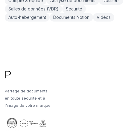
Compte & équipe
Analyse de documents
Dossiers
Salles de données (VDR)
Sécurité
Auto-hébergement
Documents Notion
Vidéos
Pied de page
P
Partage de documents,
en toute sécurité et à
l'image de votre marque.