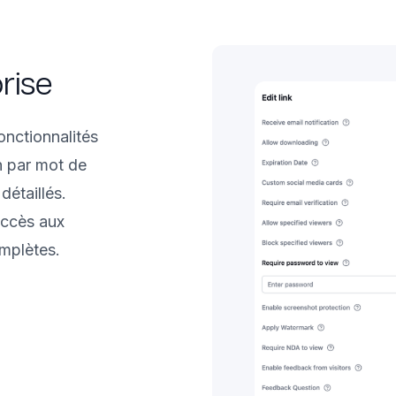
rise
nctionnalités
n par mot de
détaillés.
accès aux
mplètes.