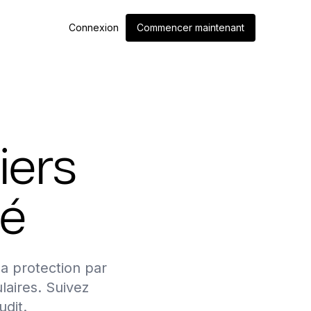
Connexion
Commencer maintenant
iers
ié
a protection par
laires. Suivez
dit.