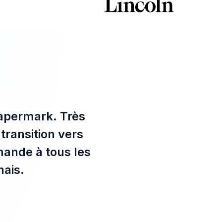
 Papermark. Très
transition vers
mande à tous les
nais.