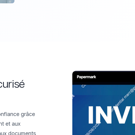
curisé
onfiance grâce
nt et aux
 aux documents