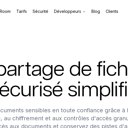
 Room
Tarifs
Sécurité
Développeurs
Blog
Clients
partage de fich
écurisé simplif
cuments sensibles en toute confiance grâce à l
 au chiffrement et aux contrôles d'accès granu
ccès aux documents et conservez des pistes d'au