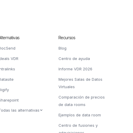
Alternativas
Recursos
DocSend
Blog
Ideals VDR
Centro de ayuda
Intralinks
Informe VDR 2026
Datasite
Mejores Salas de Datos
Virtuales
Digify
Comparación de precios
Sharepoint
de data rooms
Todas las alternativas
Ejemplos de data room
Centro de fusiones y
adquisiciones