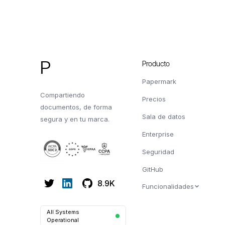
Pie de página
P
Producto
Papermark
Compartiendo
Precios
documentos, de forma
Sala de datos
segura y en tu marca.
Enterprise
Seguridad
GitHub
8.9K
Funcionalidades
All Systems
Operational