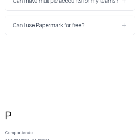
Can I have multiple accounts for my teams?
Can I use Papermark for free?
Pie de página
P
Compartiendo