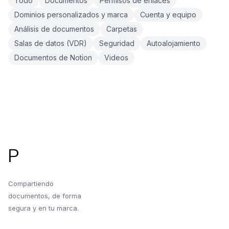
Todo
Documentos
Permisos de enlaces
Dominios personalizados y marca
Cuenta y equipo
Análisis de documentos
Carpetas
Salas de datos (VDR)
Seguridad
Autoalojamiento
Documentos de Notion
Videos
Pie de página
P
Compartiendo
documentos, de forma
segura y en tu marca.