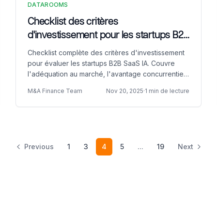
DATAROOMS
Checklist des critères
d'investissement pour les startups B2B
SaaS IA 2025
Checklist complète des critères d'investissement
pour évaluer les startups B2B SaaS IA. Couvre
l'adéquation au marché, l'avantage concurrentiel
IA, l'économie unitaire, la sécurité et la
M&A Finance Team
Nov 20, 2025
·
1 min de lecture
gouvernance responsable de l'IA.
Previous
1
3
4
5
...
19
Next