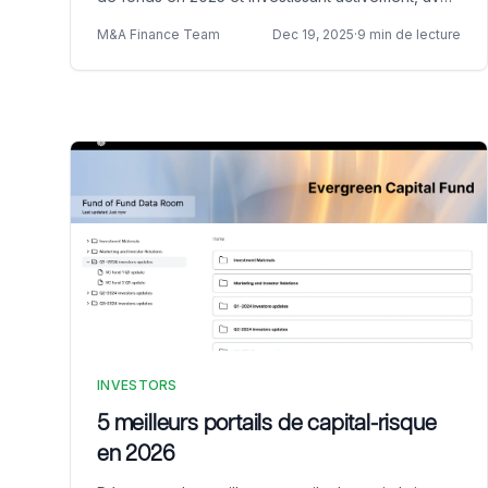
les montants levés et les sites web officiels.
M&A Finance Team
Dec 19, 2025
·
9 min de lecture
INVESTORS
5 meilleurs portails de capital-risque
en 2026