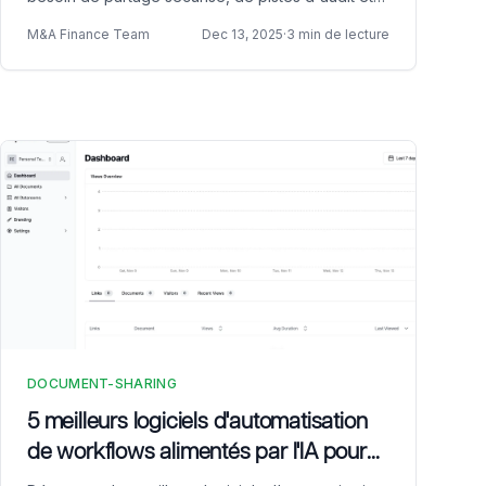
d'historique des modifications. Découvrez
M&A Finance Team
Dec 13, 2025
·
3 min de lecture
comment Papermark, Microsoft SharePoint, Box,
Alfresco et OpenText gèrent le versioning, les
permissions et la conformité.
DOCUMENT-SHARING
5 meilleurs logiciels d'automatisation
de workflows alimentés par l'IA pour
les entreprises en 2026