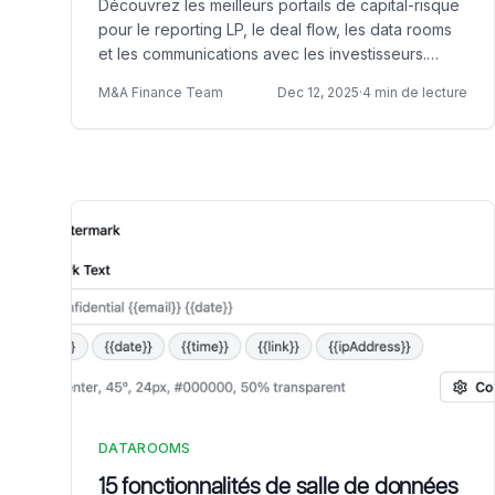
Découvrez les meilleurs portails de capital-risque
pour le reporting LP, le deal flow, les data rooms
et les communications avec les investisseurs.
Comparez Papermark, Juniper Square, Carta,
M&A Finance Team
Dec 12, 2025
·
4 min de lecture
AngelList et Flow.
DATAROOMS
15 fonctionnalités de salle de données