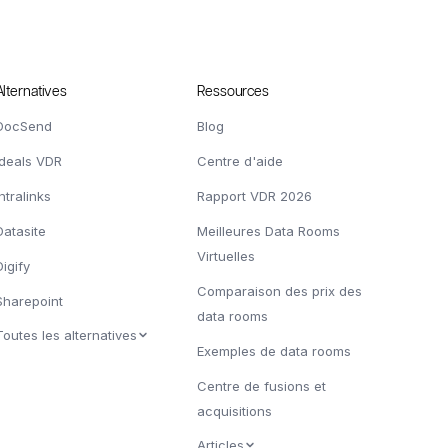
Alternatives
Ressources
DocSend
Blog
Ideals VDR
Centre d'aide
Intralinks
Rapport VDR 2026
Datasite
Meilleures Data Rooms
Virtuelles
Digify
Comparaison des prix des
Sharepoint
data rooms
Toutes les alternatives
Exemples de data rooms
Centre de fusions et
acquisitions
Articles