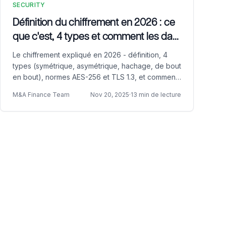
SECURITY
Définition du chiffrement en 2026 : ce
que c'est, 4 types et comment les data
rooms l'utilisent
Le chiffrement expliqué en 2026 - définition, 4
types (symétrique, asymétrique, hachage, de bout
en bout), normes AES-256 et TLS 1.3, et comment
les salles de données virtuelles appliquent le
M&A Finance Team
Nov 20, 2025
·
13 min de lecture
chiffrement.