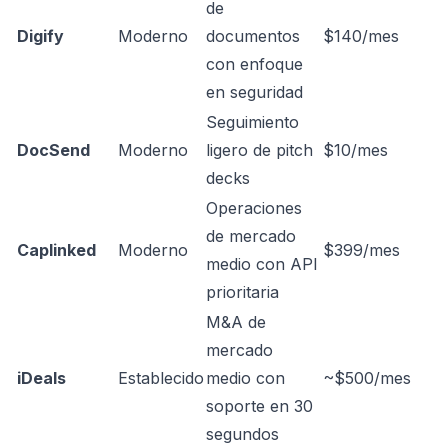
de
Digify
Moderno
documentos
$140/mes
con enfoque
en seguridad
Seguimiento
DocSend
Moderno
ligero de pitch
$10/mes
decks
Operaciones
de mercado
Caplinked
Moderno
$399/mes
medio con API
prioritaria
M&A de
mercado
iDeals
Establecido
medio con
~$500/mes
soporte en 30
segundos