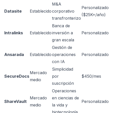
M&A
Personalizado
Datasite
Establecido
corporativo
($25K+/año)
transfronterizo
Banca de
Intralinks
Establecido
inversión a
Personalizado
gran escala
Gestión de
Ansarada
Establecido
operaciones
Personalizado
con IA
Simplicidad
Mercado
SecureDocs
por
$450/mes
medio
suscripción
Operaciones
Mercado
en ciencias de
ShareVault
Personalizado
medio
la vida y
biotecnología