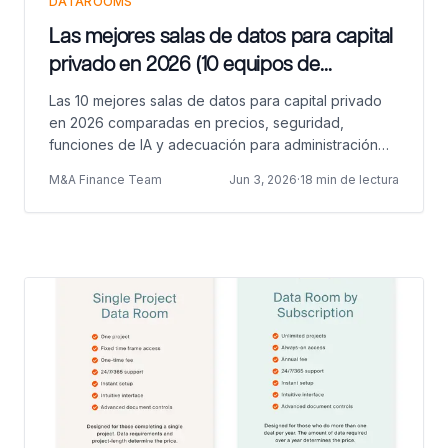
DATAROOMS
Las mejores salas de datos para capital
privado en 2026 (10 equipos de
operaciones de PE comparados)
Las 10 mejores salas de datos para capital privado
en 2026 comparadas en precios, seguridad,
funciones de IA y adecuación para administración
de fondos, informes a LPs, due diligence de
M&A Finance Team
Jun 3, 2026
·
18 min de lectura
empresas en cartera y preparación de salidas.