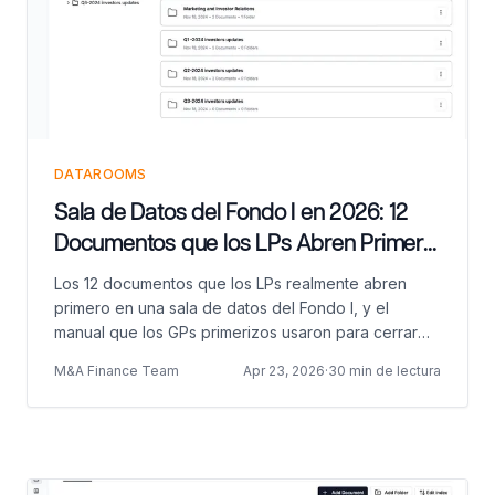
DATAROOMS
Sala de Datos del Fondo I en 2026: 12
Documentos que los LPs Abren Primero
(y el Manual que Cerró $50M)
Los 12 documentos que los LPs realmente abren
primero en una sala de datos del Fondo I, y el
manual que los GPs primerizos usaron para cerrar
$35M (TBD VC) y €50M+ (Backtrace Capital) en
M&A Finance Team
Apr 23, 2026
·
30 min de lectura
2026.