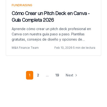
FUNDRAISING
Cómo Crear un Pitch Deck en Canva -
Guía Completa 2026
Aprende cómo crear un pitch deck profesional en
Canva con nuestra guía paso a paso. Plantillas
gratuitas, consejos de diseño y opciones de
exportación.
M&A Finance Team
Feb 10, 2026
·
5 min de lectura
1
2
...
19
Next
Pie de página