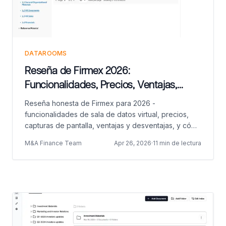
DATAROOMS
Reseña de Firmex 2026:
Funcionalidades, Precios, Ventajas,
Desventajas y Alternativas
Reseña honesta de Firmex para 2026 -
funcionalidades de sala de datos virtual, precios,
capturas de pantalla, ventajas y desventajas, y cómo
se compara con Papermark, iDeals y Datasite.
M&A Finance Team
Apr 26, 2026
·
11 min de lectura