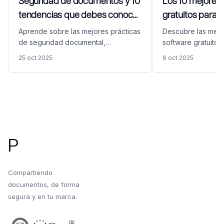
Seguridad de documentos y 10
Los 10 mejores
tendencias que debes conocer
gratuitos para 
en 2026
archivos con c
Aprende sobre las mejores prácticas
Descubre las mej
2026
de seguridad documental,
software gratuito 
características y soluciones para
archivos con cont
25 oct 2025
6 oct 2025
proteger documentos empresariales
Protege tus docum
sensibles con plataformas seguras
con estas solucion
de compartición de documentos.
código abierto pa
de archivos y pro
Pie de página
contraseña.
P
Compartiendo
documentos, de forma
segura y en tu marca.