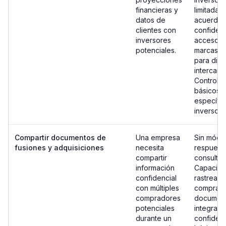
financieras y
limitada 
datos de
acuerdos
clientes con
confidenc
inversores
acceso a
potenciales.
marcas d
para disu
intercamb
Controle
básicos s
específic
inversore
Compartir documentos de
Una empresa
Sin módu
fusiones y adquisiciones
necesita
respuesta
compartir
consulta
información
Capacidad
confidencial
rastrear l
con múltiples
comprado
compradores
document
potenciales
integrad
durante un
confidenc