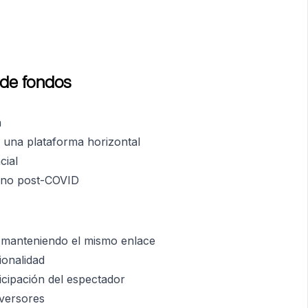
 de fondos
n
 una plataforma horizontal
cial
orno post-COVID
k manteniendo el mismo enlace
ionalidad
icipación del espectador
versores