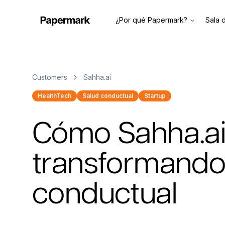
¿Por qué Papermark?
Sala 
Customers
Sahha.ai
HealthTech
Salud conductual
Startup
Cómo Sahha.ai
transformando 
conductual