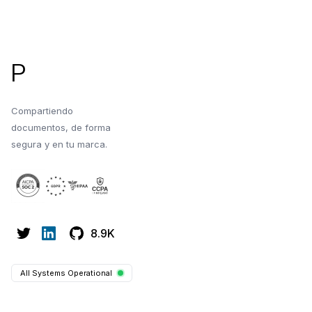
Pie de página
P
Compartiendo
documentos, de forma
segura y en tu marca.
8.9K
All Systems Operational