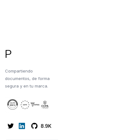
Pie de página
P
Compartiendo
documentos, de forma
segura y en tu marca.
8.9K