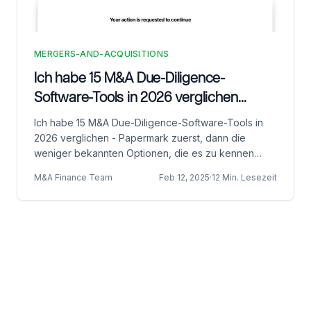
MERGERS-AND-ACQUISITIONS
Ich habe 15 M&A Due-Diligence-
Software-Tools in 2026 verglichen
(Preise, ehrliche Bewertungen und die
Ich habe 15 M&A Due-Diligence-Software-Tools in
weniger bekannten Optionen)
2026 verglichen - Papermark zuerst, dann die
weniger bekannten Optionen, die es zu kennen
lohnt, gefolgt von den bekanntesten etablierten
M&A Finance Team
Feb 12, 2025
·
12 Min. Lesezeit
Anbietern (Datasite, Intralinks, iDeals, Firmex,
Ansarada und mehr).
Fußzeile