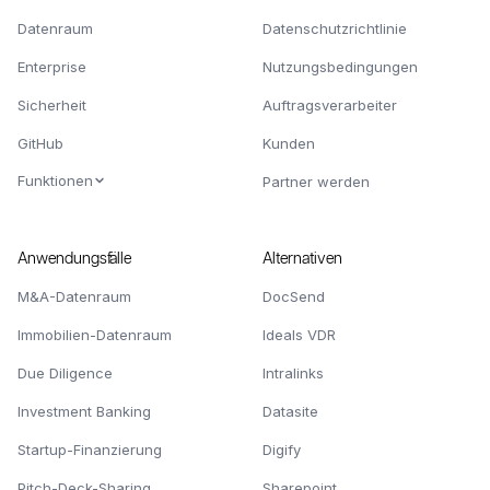
Datenraum
Datenschutzrichtlinie
Enterprise
Nutzungsbedingungen
Sicherheit
Auftragsverarbeiter
GitHub
Kunden
Funktionen
Partner werden
Anwendungsfälle
Alternativen
M&A-Datenraum
DocSend
Immobilien-Datenraum
Ideals VDR
Due Diligence
Intralinks
Investment Banking
Datasite
Startup-Finanzierung
Digify
Pitch-Deck-Sharing
Sharepoint