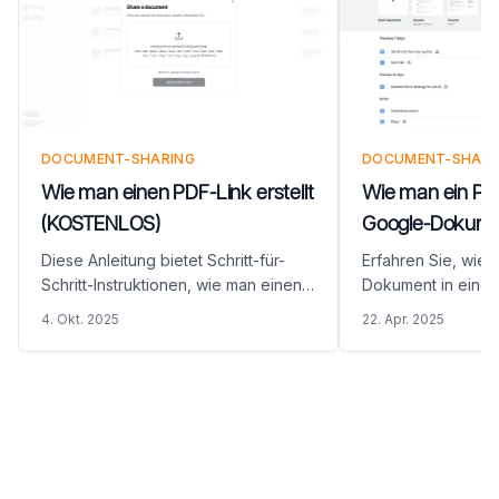
DOCUMENT-SHARING
DOCUMENT-SHARI
Wie man einen PDF-Link erstellt
Wie man ein PD
(KOSTENLOS)
Google-Dokumen
Diese Anleitung bietet Schritt-für-
Erfahren Sie, wie 
Schritt-Instruktionen, wie man einen
Dokument in eine
Weblink für eine PDF-Datei erstellt
Dokument verlinke
4. Okt. 2025
22. Apr. 2025
und sie online zugänglich macht.
Anleitung bietet e
Erfahren Sie verschiedene
Ansatz, um Ihre D
Methoden, um eine URL für Ihre PDF-
externen PDF-Link
Dokumente zu generieren, die das
einschließlich der 
Fußzeile
Teilen und Einbetten erleichtern.
Umwandlung Ihres 
Weblink mit Paper