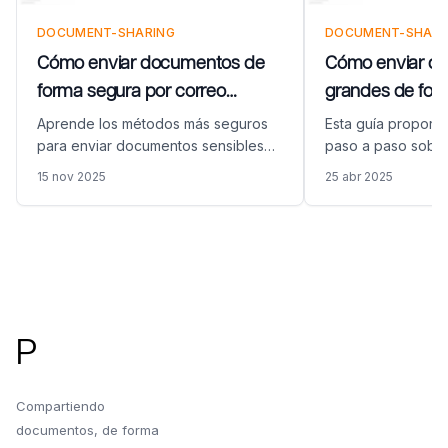
DOCUMENT-SHARING
DOCUMENT-SHARI
Cómo enviar documentos de
Cómo enviar d
forma segura por correo
grandes de for
electrónico (GUÍA COMPLETA)
correo electrón
Aprende los métodos más seguros
Esta guía proporci
para enviar documentos sensibles
paso a paso sobr
por correo electrónico. Descubre
documentos grand
15 nov 2025
25 abr 2025
cómo proteger información
segura por correo
confidencial utilizando la plataforma
usando Papermar
de compartición segura de
superar los límite
documentos de Papermark.
correo electrónico 
Pie de página
actividad de los 
P
Compartiendo
documentos, de forma