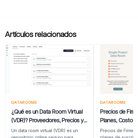
Artículos relacionados
DATAROOMS
DATAROOMS
¿Qué es un Data Room Virtual
Precios de Firm
(VDR)? Proveedores, Precios y
Planes, Costos 
Configuración
en una Cotizaci
Un data room virtual (VDR) es un
Precios de Firmex
repositorio online seguro para
planes de suscrip