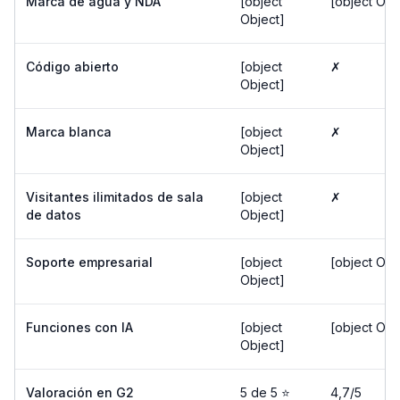
Marca de agua y NDA
[object
[object Obj
Object]
Código abierto
[object
✗
Object]
Marca blanca
[object
✗
Object]
Visitantes ilimitados de sala
[object
✗
de datos
Object]
Soporte empresarial
[object
[object Obj
Object]
Funciones con IA
[object
[object Obj
Object]
Valoración en G2
5 de 5 ⭐️
4,7/5