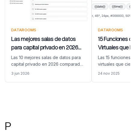
DATAROOMS
DATAROOMS
Las mejores salas de datos
15 Funciones de
para capital privado en 2026
Virtuales que 
(10 equipos de operaciones de
Importan en 20
Las 10 mejores salas de datos para
Las 15 funciones d
PE comparados)
capital privado en 2026 comparadas
virtuales que cier
en precios, seguridad, funciones de
2026: marca de ag
3 jun 2026
24 nov 2025
IA y adecuación para administración
permisos granulare
de fondos, informes a LPs, due
NDA, análisis pági
diligence de empresas en cartera y
más, con ejemplos
preparación de salidas.
clientes.
Pie de página
P