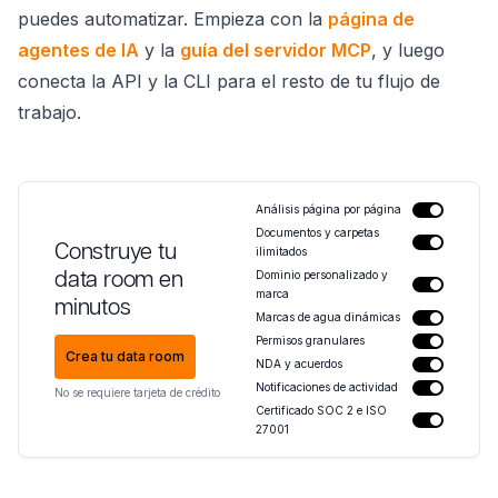
puedes automatizar. Empieza con la
página de
agentes de IA
y la
guía del servidor MCP
, y luego
conecta la API y la CLI para el resto de tu flujo de
trabajo.
Análisis página por página
Documentos y carpetas
Construye tu
ilimitados
data room en
Dominio personalizado y
marca
minutos
Marcas de agua dinámicas
Permisos granulares
Crea tu data room
NDA y acuerdos
Notificaciones de actividad
No se requiere tarjeta de crédito
Certificado SOC 2 e ISO
27001