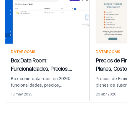
DATAROOMS
DATAROOMS
Box Data Room:
Precios de Firm
Funcionalidades, Precios,
Planes, Costos 
Limitaciones y Alternativas
en una Cotizaci
Box como data room en 2026:
Precios de Firmex
(2026)
funcionalidades, precios,
planes de suscrip
limitaciones para M&A y recaudación
por ventas, cotiza
10 may 2025
26 abr 2026
de fondos, y cómo Papermark se
proyecto ($5K-$10
compara como alternativa VDR
qué incluye realm
especializada.
compara con Pape
Pie de página