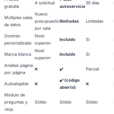
A solicitud
30 días
gratuita
autoservicio
Nuevo
Múltiples salas
presupuesto
Ilimitadas
Limitadas
de datos
por sala
Dominio
Nivel
Incluido
Sí
personalizado
superior
Nivel
Marca blanca
Incluido
Sí
superior
Análisis página
❌
✔️
Parcial
por página
✔️ (código
Autoalojable
❌
❌
abierto)
Módulo de
preguntas y
Sólido
Sólido
Sólido
resp.