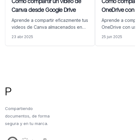
Cómo compartir un video de
Cómo compartir
Canva desde Google Drive
OneDrive con us
Aprende a compartir eficazmente tus
Aprende a compart
videos de Canva almacenados en
OneDrive con usua
Google Drive. Esta guía completa
forma segura y d
23 abr 2025
25 jun 2025
cubre el proceso de convertir tu
protección mejora
video de Canva en un enlace
soluciones avanz
compartible usando Papermark,
de documentos de
garantizando un compartir de videos
Pie de página
seguro y profesional.
P
Compartiendo
documentos, de forma
segura y en tu marca.