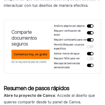
interactuar con tus diseños de manera efectiva.
Análisis página por página
Comparte
Requerir verificación de
email
documentos
Requerir contraseña para ver
seguros
Permitir/Bloquear usuarios
específicos
Aplicar marca de agua
Comienza hoy, es gratis
Requerir NDA para ver
No se requiere tarjeta de crédito
Mensaje de bienvenida
personalizado
Resumen de pasos rápidos
Abre tu proyecto de Canva
: Accede al diseño que
quieres compartir desde tu panel de Canva.