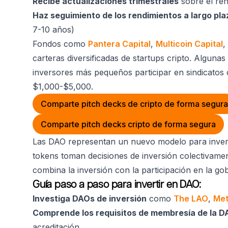
Recibe actualizaciones trimestrales
sobre el ren
Haz seguimiento de los rendimientos a largo pla
7-10 años)
Fondos como
Pantera Capital
,
Multicoin Capital
,
carteras diversificadas de startups cripto. Algun
inversores más pequeños participar en sindicatos
$1,000-$5,000.
Comparte pitch decks de cripto de forma segura
Comparte pitch decks cripto de forma segura
Las DAO representan un nuevo modelo para invert
tokens toman decisiones de inversión colectivamen
combina la inversión con la participación en la g
Guía paso a paso para invertir en DAO:
Investiga DAOs de inversión
como
The LAO
,
Met
Comprende los requisitos de membresía de la D
acreditación