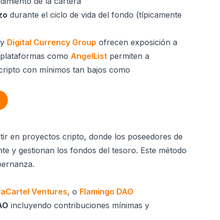
dimiento de la cartera
zo
durante el ciclo de vida del fondo (típicamente
 y
Digital Currency Group
ofrecen exposición a
as plataformas como
AngelList
permiten a
 cripto con mínimos tan bajos como
ir en proyectos cripto, donde los poseedores de
te y gestionan los fondos del tesoro. Este método
obernanza.
aCartel Ventures
, o
Flamingo DAO
AO
incluyendo contribuciones mínimas y