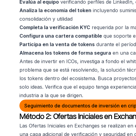
Evalúa al equipo
verificando perfiles de LinkedIn
Analiza la economía del token
incluyendo suminist
consolidación y utilidad
Completa la verificación KYC
requerida por la ma
Configura una cartera compatible
que soporte el
Participa en la venta de tokens
durante el períod
Almacena los tokens de forma segura
en una car
Antes de invertir en ICOs, investiga a fondo el whi
problema que se está resolviendo, la solución técn
los tokens dentro del ecosistema. Busca proyecto
solo ideas. Verifica que el equipo tenga experienci
industria a la que se dirigen.
Seguimiento de documentos de inversión en cr
Método 2: Ofertas Iniciales en Exchan
Las Ofertas Iniciales en Exchanges se realizan 
una capa adicional de verificación y seguridad en