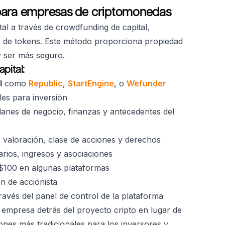
 para empresas de criptomonedas
al a través de crowdfunding de capital,
r de tokens. Este método proporciona propiedad
y ser más seguro.
pital:
l
como
Republic
,
StartEngine
, o
Wefunder
les para inversión
anes de negocio, finanzas y antecedentes del
 valoración, clase de acciones y derechos
rios, ingresos y asociaciones
100 en algunas plataformas
n de accionista
ravés del panel de control de la plataforma
la empresa detrás del proyecto cripto en lugar de
nes más tradicionales para los inversores y