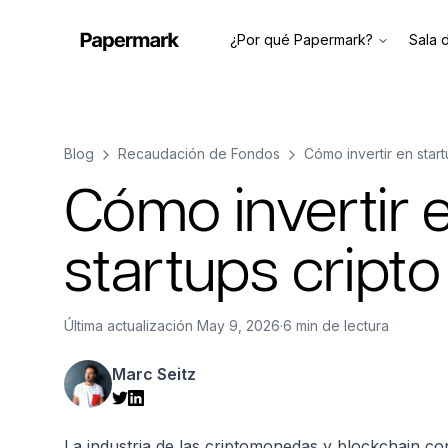
¿Por qué Papermark?
Sala 
Blog
Recaudación de Fondos
Cómo invertir en star
Cómo invertir 
startups cript
Última actualización
May 9, 2026
·
6 min de lectura
Marc Seitz
La industria de las criptomonedas y blockchain con