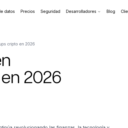
de datos
Precios
Seguridad
Desarrolladores
Blog
Cli
tups cripto en 2026
en
o en 2026
tinúa revolucionando las finanzas, la tecnología y