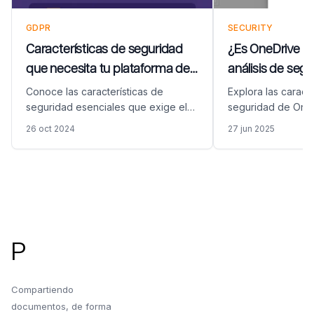
GDPR
SECURITY
Características de seguridad
¿Es OneDrive s
que necesita tu plataforma de
análisis de seg
compartición de documentos
para 2026
Conoce las características de
Explora las caracte
para el Artículo 32 del RGPD
seguridad esenciales que exige el
seguridad de OneD
Artículo 32 del RGPD para las
limitaciones y si 
26 oct 2024
27 jun 2025
soluciones de compartición de
documentos empre
documentos, incluyendo cifrado,
sensibles. Descub
control de acceso, registros de
compara OneDrive
auditoría y cumplimiento de
de data room ded
Pie de página
proveedores. Evalúa las plataformas
considerar alternat
de manera efectiva.
P
Compartiendo
documentos, de forma