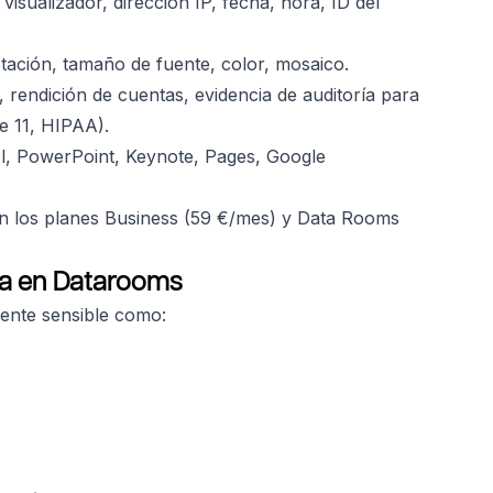
 visualizador, dirección IP, fecha, hora, ID del
otación, tamaño de fuente, color, mosaico.
es, rendición de cuentas, evidencia de auditoría para
e 11, HIPAA).
l, PowerPoint, Keynote, Pages, Google
n los planes Business (59 €/mes) y Data Rooms
ua en Datarooms
ente sensible como: